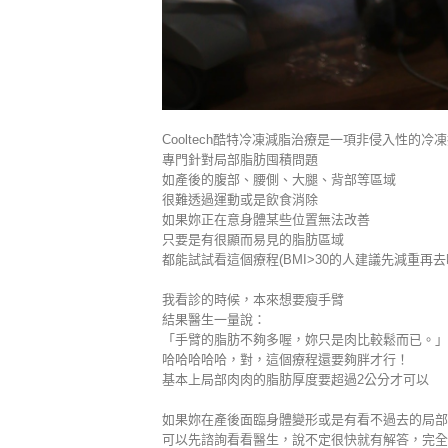
Cooltech酷特冷凍減脂治療是一項非侵入性的冷
專門針對局部脂肪囤積問題
如產後的腹部、腰側、大腿、背部等區域
很難透過運動或是飲食消除
如果妳正在意身體某些位置無法改善
只要是有很顯而易見的脂肪區域
都能試試看這個療程(BMI>30的人建議先減重再去
我看診的時候，本來想要瘦手臂
結果醫生一量說：
「手臂的脂肪不夠多喔，妳只是肉比較鬆而已。」
哈哈哈哈哈，對，這個療程還要夠胖才行！
基本上局部肉肉的脂肪厚度要超過2公分才可以
如果妳在產後面臨身體變形或是有看不過去的局部
可以先諮詢看看醫生，說不定很快就有解答，完全