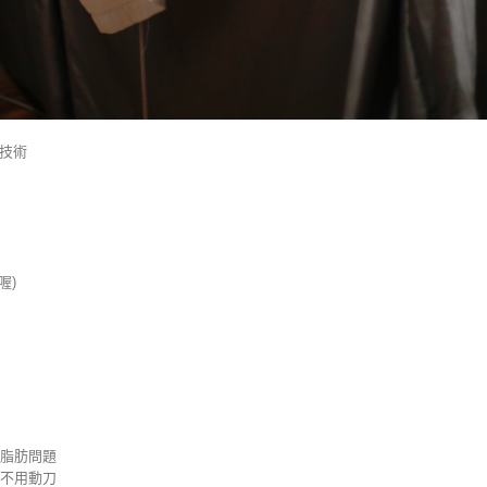
凍技術
喔)
脂肪問題
不用動刀