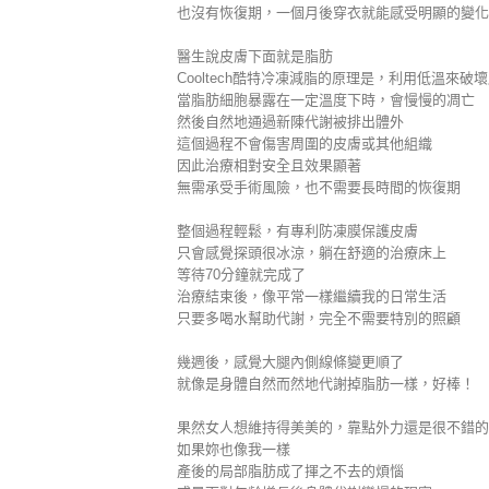
也沒有恢復期，一個月後穿衣就能感受明顯的變化
醫生說皮膚下面就是脂肪
Cooltech酷特冷凍減脂的原理是，利用低溫來破
當脂肪細胞暴露在一定溫度下時，會慢慢的凋亡
然後自然地通過新陳代謝被排出體外
這個過程不會傷害周圍的皮膚或其他組織
因此治療相對安全且效果顯著
無需承受手術風險，也不需要長時間的恢復期
整個過程輕鬆，有專利防凍膜保護皮膚
只會感覺探頭很冰涼，躺在舒適的治療床上
等待70分鐘就完成了
治療結束後，像平常一樣繼續我的日常生活
只要多喝水幫助代謝，完全不需要特別的照顧
幾週後，感覺大腿內側線條變更順了
就像是身體自然而然地代謝掉脂肪一樣，好棒！
果然女人想維持得美美的，靠點外力還是很不錯的
如果妳也像我一樣
產後的局部脂肪成了揮之不去的煩惱