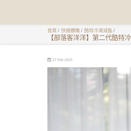
首頁
/
快速體雕
/
酷特冷凍減脂
/
【部落客洋洋】第二代酷特冷
27 Feb 2025