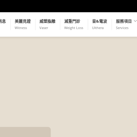
消息
美麗見證
威塑脂雕
減重門診
音&電波
服務項目
Witness
Vaser
Weight Loss
Ulthera
Services