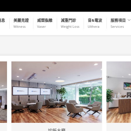
消息
美麗見證
威塑脂雕
減重門診
音&電波
服務項目
Witness
Vaser
Weight Loss
Ulthera
Services
診所大廳