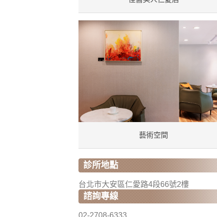
藝術空間
診所地點
台北市大安區仁愛路4段66號2樓
諮詢專線
02-2708-6333