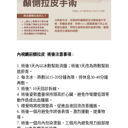
內視鏡前額拉皮 術後注意事項 :
1. 術後3天內以冰敷幫助消腫；術後3天改為熱敷幫助
退瘀青。
2. 每次冰、熱敷以15-20分鐘為限，待休息30-40分鐘
再敷。
3. 術後7-10天回診拆線。
4. 術後姿勢盡量保持頭高於心臟，避免作彎腰低頭等
動作造成出血腫脹。
5. 睡覺時將枕頭墊高，促進血液回流改善腫脹。
6. 術後一個月避免作誇張表情、激烈運動、提重物
等。
7. 術後一個月內勿染燙髮，三個月內避免用力臉部按