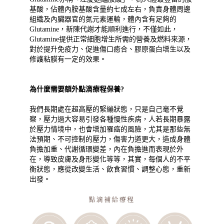
基酸，佔體內胺基酸含量約七成左右，負責身體周邊
組織及內臟器官的氮元素運輸，體內含有足夠的
Glutamine，新陳代謝才能順利進行，不僅如此，
Glutamine提供正常細胞增生所需的營養及燃料來源，
對於提升免疫力、促進傷口癒合、膠原蛋白增生以及
修護粘膜有一定的效果。
為什麼需要額外點滴療程保養?
我們長期處在超高壓的緊繃狀態，只是自己毫不覺
察，壓力過大容易引發各種慢性疾病，人若長期暴露
於壓力情境中，也會增加罹癌的風險，尤其是那些無
法預期、不可控制的壓力，傷害力道更大，造成身體
負擔加重、代謝循環變差，內在負擔進而表現於外
在，導致皮膚及身形變化等等，其實，每個人的不平
衡狀態，應從改變生活、飲食習慣、調整心態，重新
出發。