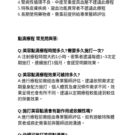
4.腎病性循環不良、中度至重度高血壓不建議此療程
5.特殊皮膚疾病、凝血功能異常者不建議此療程
6.長期使用藥物者，需事前提供給專業醫師評估
點滴療程 常見問與答:
Q:美容點滴療程時間多久?需要多久施打一次?
A:注射療程時間大約1小時。密集者建議每週1~3次定
期施打，連續施打1個月，會感受明顯效果。
Q:美容點滴療程效果可維持多久?
A:進行療程前需經由專業醫師評估，建議依照需求定
期量身配方施打，個人體質及膚況條件需求不同，效
果呈現也會有所不同，
建議以定期療程較能達到較佳
的保養效果。
Q:施打美容點滴會有副作用或依賴性嗎?
A:進行療程前需經由專業醫師評估，如有過敏特殊體
質者或病史需事前與醫師諮詢溝通。