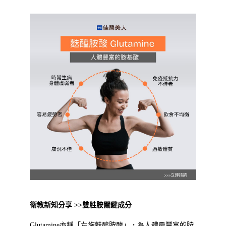
衛教新知分享 >>雙胜胺關鍵成分
Glutamine亦稱「左旋麩醯胺酸」，為人體最豐富的胺