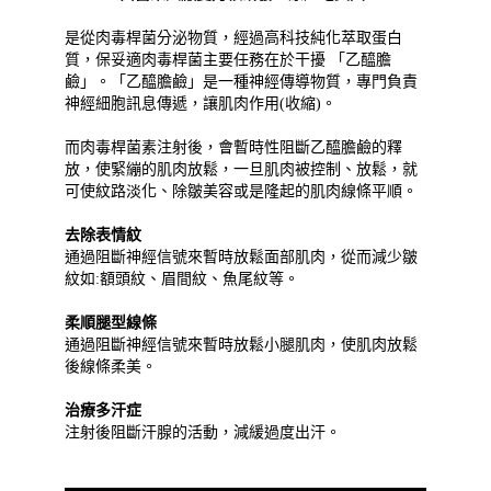
是從肉毒桿菌分泌物質，經過高科技純化萃取蛋白
質，保妥適肉毒桿菌主要任務在於干擾 「乙醯膽
鹼」。
「乙醯膽鹼」是一種神經傳導物質，專門負責
神經細胞訊息傳遞，讓肌肉作用(收縮)。
而肉毒桿菌素注射後，會暫時性阻斷乙醯膽鹼的釋
放，使緊繃的肌肉放鬆，一旦肌肉被控制、放鬆，就
可使紋路淡化、除皺美容或是隆起的肌肉線條平順。
去除表情紋
通過阻斷神經信號來暫時放鬆面部肌肉，從而減少皺
紋如:額頭紋、眉間紋、魚尾紋等。
柔順腿型線條
通過阻斷神經信號來暫時放鬆小腿肌肉，使肌肉放鬆
後線條柔美。
治療多汗症
注射後阻斷汗腺的活動，減緩過度出汗。