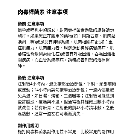
肉毒桿菌素 注意事項
術前 注意事項
懷孕或哺乳中的婦女、對肉毒桿菌素過敏的族群請勿
施打。如果您正在服用的藥物(如：阿斯匹靈、肌肉鬆
弛劑…等)或是您有神經系統、肌肉相關病史(如：重
症肌無力，肌肉無力者、周邊運動神經病變疾病、肌
萎縮性脊髓側索硬化症)或曾有呼吸困難、吞嚥困難相
關疾病、心血管系統疾病，請務必告知您的治療醫
師。
術後 注意事項
注射後4小時內，避免按壓治療部位、平躺、頭部前傾
或運動；24小時內請勿按摩治療部位；一週內儘量避
免高溫，如日曬、烤箱、三溫暖等；注射後可能感到
些許腫漲、痠痛與不適，但通常極其輕微且數小時內
就改善；若有瘀青，注射後的前48小時請冰敷，之後
溫熱敷，通常一週左右可漸漸消失。
副作用說明
施打肉毒桿菌素副作用並不常見。比較常見的副作用