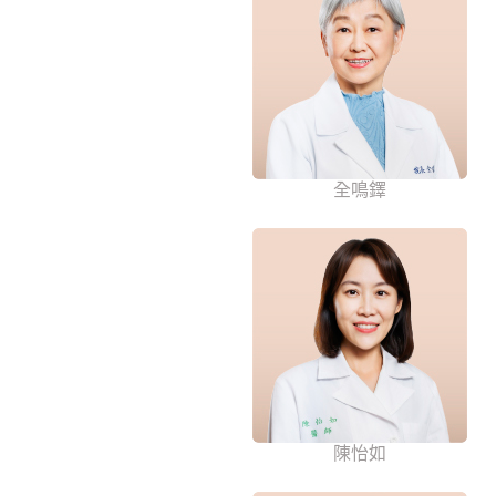
全鳴鐸
陳怡如