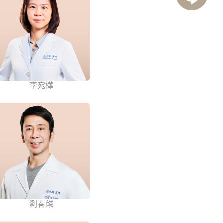
李宛樺
劉春麟