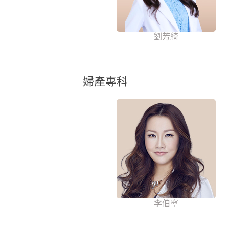
劉芳綺
婦產專科
李伯寧