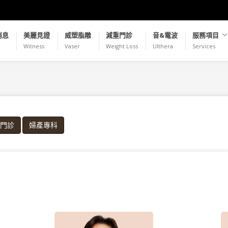
消息
美麗見證
威塑脂雕
減重門診
音&電波
服務項目
Witness
Vaser
Weight Loss
Ulthera
Services
門診
婦產專科