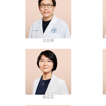
沈兆煇
謝孟芸