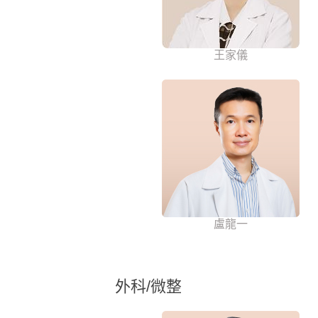
王家儀
盧龍一
外科/微整