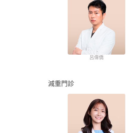
呂偉僑
減重門診