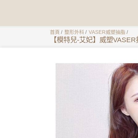
首頁
/
整形外科
/
VASER威塑抽脂
/
【模特兒-艾妃】威塑VASE