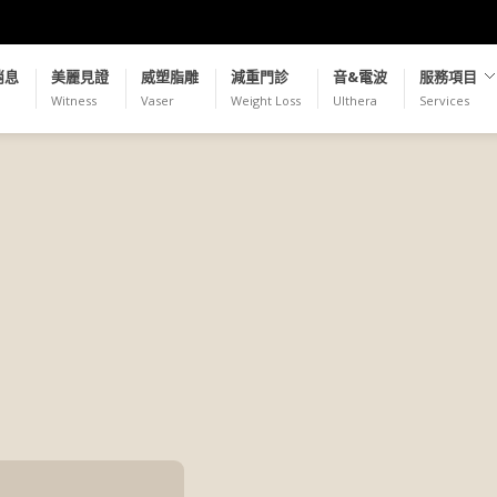
消息
美麗見證
威塑脂雕
減重門診
音&電波
服務項目
Witness
Vaser
Weight Loss
Ulthera
Services