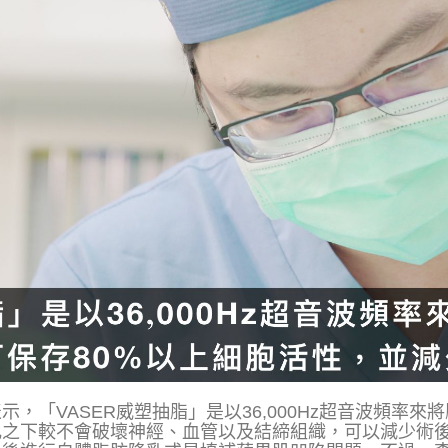
，「VASER威塑抽脂」是以36,000Hz超音波頻率
比之下較不會破壞神經、血管以及結締組織，可以減少術