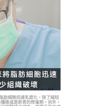
來將脂肪細胞迅速乳糜化，除了縮短
後腫脹或是瘀青的修復期。另外，