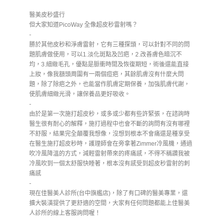
醫美皮秒盛行
但大家知道PicoWay 全像超皮秒雷射嗎？
-
勝於其他皮秒和淨膚雷射，它有三種探頭，可以針對不同的問
題肌膚做使用，可以1.淡化斑點及凹疤，2.改善膚色暗沉不
均，3.細緻毛孔，優點是脈衝時間及恢復期短，術後還能直接
上妝，像我額頭周圍有一兩個痘疤，其餘肌膚沒有什麼大問
題，除了除疤之外，也能當作肌膚定期保養，加強肌膚代謝，
使肌膚細緻光滑，讓保養品更好吸收。
-
由於是第一次施打超皮秒，或多或少都有些許緊張，在諮詢時
醫生很有耐心的解釋，施打過程中也會不斷的詢問有沒有哪裡
不舒服，結果完全顛覆我想像，沒想到根本不會痛還是種享受
在醫生施打超皮秒時，護理師會在旁拿著Zimmer冷風機，通過
吹冷風降溫的方式，減輕雷射帶來的疼痛感，不得不稱讚我被
冷風吹到一個太舒服快睡著，根本沒有感受到超皮秒雷射的刺
痛感
-
現在佳醫美人診所(台中旗艦店)，除了有口碑的醫美專業，還
擴大裝潢提供了更舒適的空間，大家有任何問題都能上佳醫美
人診所的線上客服詢問喔！