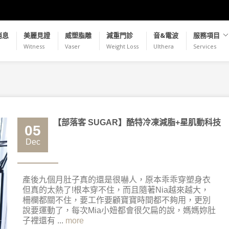
消息
美麗見證
威塑脂雕
減重門診
音&電波
服務項目
Witness
Vaser
Weight Loss
Ulthera
Services
【部落客 SUGAR】酷特冷凍減脂+星肌動科技
05
Dec
產後九個月肚子真的還是很嚇人，原本乖乖穿塑身衣
但真的太熱了!根本穿不住，而且隨著Nia越來越大，
柵欄都關不住，要工作要顧寶寶時間都不夠用，更別
說要運動了，每次Mia小妞都會很欠扁的說，媽媽妳肚
子裡還有 ...
more