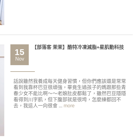
【部落客 茉茉】酷特冷凍減脂+星肌動科技
15
Nov
話說雖然我養成每天健身習慣，但你們應該還是常常
看到我靠杯巴豆很頑強，畢竟生過孩子的媽跟那些青
春少女不能比啊～～老娘肚皮都鬆了，雖然巴豆隱隱
看得到川字肌，但下腹部就是很垮，怎麼練都回不
去，我這人一向很會 ...
more