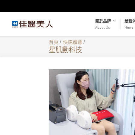
關於品牌
最新
About Us
News
首頁
/
快速體雕
/
星肌動科技