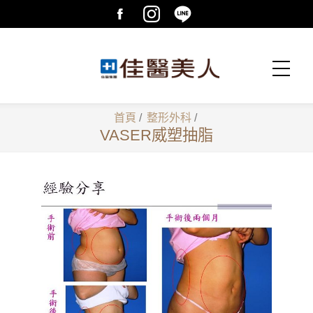
首頁
/
整形外科
/
VASER威塑抽脂