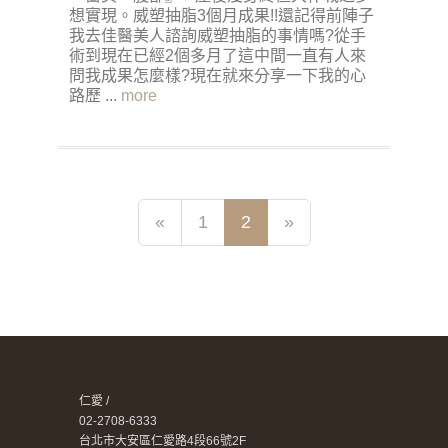
想實現。威塑抽脂3個月成果!!還記得前陣子
我去佳醫美人諮詢威塑抽脂的事情嗎?從手
術到現在已經2個多月了這中間一直有人來
問我成果怎麼樣?現在就來分享一下我的心
路歷 ...
more
«
1
2
»
仁愛 /
02-2708-6333
台北市大安區仁愛路4段66號2F